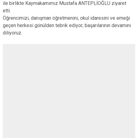
ile birlikte Kaymakamımız Mustafa ANTEPLİOĞLU ziyaret
Çatalca
Şile
Esenyurt
etti.
Esenler
Silivri
Sancaktepe
Öğrencimizi, danışman öğretmenini, okul idaresini ve emeği
Eyüpsultan
Şişli
Sultangazi
geçen herkesi gönülden tebrik ediyor; başarılarının devamını
diliyoruz.