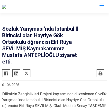
İstanbul
Sözlük Yarışması’nda İstanbul İl
Birincisi olan Hayriye Gök
Adalar
Fatih
Sultanbeyli
Ortaokulu öğrencisi Elif Rüya
Avcılar
Gaziosmanpaşa
Tuzla
SEVİLMİŞ Kaymakamımız
Bağcılar
Güngören
Ümraniye
Mustafa ANTEPLİOĞLU ziyaret
Bahçelievler
etti.
Kadıköy
Üsküdar
Bakırköy
Kağıthane
Zeytinburnu
Bayrampaşa
Kartal
Arnavutköy
Beşiktaş
Küçükçekmece
Ataşehir
01.06.2026
Beykoz
Maltepe
Başakşehir
Dilimizin Zenginlikleri Projesi kapsamında düzenlenen Sözlük
Beyoğlu
Pendik
Beylikdüzü
Yarışması’nda İstanbul İl Birincisi olan Hayriye Gök Ortaokulu
öğrencisi Elif Rüya SEVİLMİŞ, Okul Müdürü Şenay TAŞDEMİR
Büyükçekmece
Sarıyer
Çekmeköy