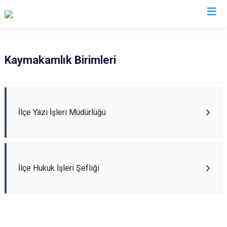
İstanbul
Kaymakamlık Birimleri
Adalar
Fatih
Sultanbeyli
Avcılar
Gaziosmanpaşa
Tuzla
Bağcılar
Güngören
Ümraniye
İlçe Yazı İşleri Müdürlüğü
Bahçelievler
Kadıköy
Üsküdar
Bakırköy
Kağıthane
Zeytinburnu
Bayrampaşa
Kartal
Arnavutköy
İlçe Hukuk İşleri Şefliği
Beşiktaş
Küçükçekmece
Ataşehir
Beykoz
Maltepe
Başakşehir
Beyoğlu
Pendik
Beylikdüzü
Büyükçekmece
Sarıyer
Çekmeköy