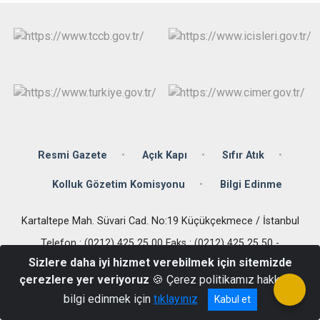
Çatalca
Şile
Esenyurt
Esenler
Silivri
Sancaktepe
Eyüpsultan
Şişli
Sultangazi
Resmi Gazete
Açık Kapı
Sıfır Atık
Kolluk Gözetim Komisyonu
Bilgi Edinme
Kartaltepe Mah. Süvari Cad. No:19 Küçükçekmece / İstanbul
Telefon : (0212) 425 25 00 Faks : (0212) 425 25 50 -
kucukcekmece@istanbul.gov.tr
Sizlere daha iyi hizmet verebilmek için sitemizde
çerezlere yer veriyoruz
🍪 Çerez politikamız hakkında
bilgi edinmek için
tıklayınız
Kabul et