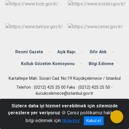
Çatalca
Şile
Esenyurt
Esenler
Silivri
Sancaktepe
Eyüpsultan
Şişli
Sultangazi
Resmi Gazete
Açık Kapı
Sıfır Atık
Kolluk Gözetim Komisyonu
Bilgi Edinme
Kartaltepe Mah. Süvari Cad. No:19 Küçükçekmece / İstanbul
Telefon : (0212) 425 25 00 Faks : (0212) 425 25 50 -
kucukcekmece@istanbul.gov.tr
Sizlere daha iyi hizmet verebilmek için sitemizde
çerezlere yer veriyoruz
🍪 Çerez politikamız hakkında
bilgi edinmek için
tıklayınız
Kabul et