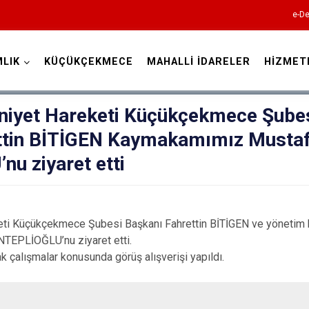
e-De
LIK
KÜÇÜKÇEKMECE
MAHALLİ İDARELER
HİZMET
İstanbul
niyet Hareketi Küçükçekmece Şube
ttin BİTİGEN Kaymakamımız Musta
Adalar
u ziyaret etti
Avcılar
Bağcılar
Bahçelievler
ti Küçükçekmece Şubesi Başkanı Fahrettin BİTİGEN ve yönetim ku
Bakırköy
EPLİOĞLU’nu ziyaret etti.
k çalışmalar konusunda görüş alışverişi yapıldı.
Bayrampaşa
Beşiktaş