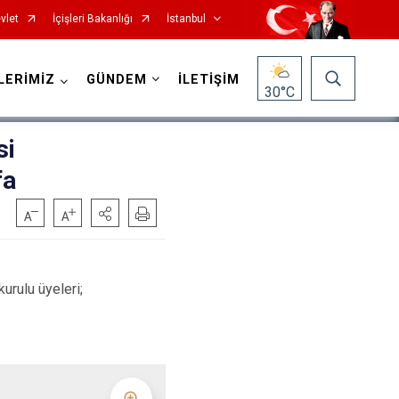
vlet
İçişleri Bakanlığı
İstanbul
LERİMİZ
GÜNDEM
İLETİŞİM
30
°C
si
fa
Fatih
Sultanbeyli
Gaziosmanpaşa
Tuzla
Güngören
Ümraniye
Kadıköy
Üsküdar
rulu üyeleri;
Kağıthane
Zeytinburnu
Kartal
Arnavutköy
Küçükçekmece
Ataşehir