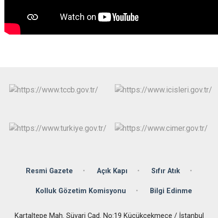
Çatalca
Şile
Esenyurt
Esenler
Silivri
Sancaktepe
Eyüpsultan
Şişli
Sultangazi
Resmi Gazete
Açık Kapı
Sıfır Atık
Kolluk Gözetim Komisyonu
Bilgi Edinme
Kartaltepe Mah. Süvari Cad. No:19 Küçükçekmece / İstanbul