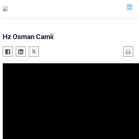
İstanbul
Hz Osman Camii
Adalar
Fatih
Sultanbeyli
Avcılar
Gaziosmanpaşa
Tuzla
Bağcılar
Güngören
Ümraniye
Bahçelievler
Kadıköy
Üsküdar
Bakırköy
Kağıthane
Zeytinburnu
Bayrampaşa
Kartal
Arnavutköy
Beşiktaş
Küçükçekmece
Ataşehir
Beykoz
Maltepe
Başakşehir
Beyoğlu
Pendik
Beylikdüzü
Büyükçekmece
Sarıyer
Çekmeköy