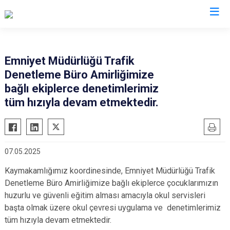
İstanbul
Emniyet Müdürlüğü Trafik
Denetleme Büro Amirliğimize
Adalar
Fatih
Sultanbeyli
bağlı ekiplerce denetimlerimiz
Avcılar
Gaziosmanpaşa
Tuzla
tüm hızıyla devam etmektedir.
Bağcılar
Güngören
Ümraniye
Bahçelievler
Kadıköy
Üsküdar
Bakırköy
Kağıthane
Zeytinburnu
07.05.2025
Bayrampaşa
Kartal
Arnavutköy
Kaymakamlığımız koordinesinde, Emniyet Müdürlüğü Trafik
Beşiktaş
Küçükçekmece
Ataşehir
Denetleme Büro Amirliğimize bağlı ekiplerce çocuklarımızın
Beykoz
Maltepe
Başakşehir
huzurlu ve güvenli eğitim alması amacıyla okul servisleri
başta olmak üzere okul çevresi uygulama ve denetimlerimiz
Beyoğlu
Pendik
Beylikdüzü
tüm hızıyla devam etmektedir.
Büyükçekmece
Sarıyer
Çekmeköy