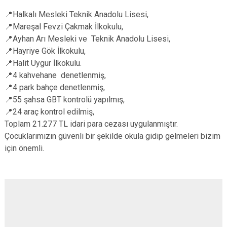
Çatalca
Şile
Esenyurt
📍Halkalı Mesleki Teknik Anadolu Lisesi,
Esenler
Silivri
Sancaktepe
📍Mareşal Fevzi Çakmak İlkokulu,
📍Ayhan Arı Mesleki ve Teknik Anadolu Lisesi,
Eyüpsultan
Şişli
Sultangazi
📍Hayriye Gök İlkokulu,
📍Halit Uygur İlkokulu.
📍4 kahvehane denetlenmiş,
📍4 park bahçe denetlenmiş,
📍55 şahsa GBT kontrolü yapılmış,
📍24 araç kontrol edilmiş,
Toplam 21.277 TL idari para cezası uygulanmıştır.
Çocuklarımızın güvenli bir şekilde okula gidip gelmeleri bizim
için önemli.